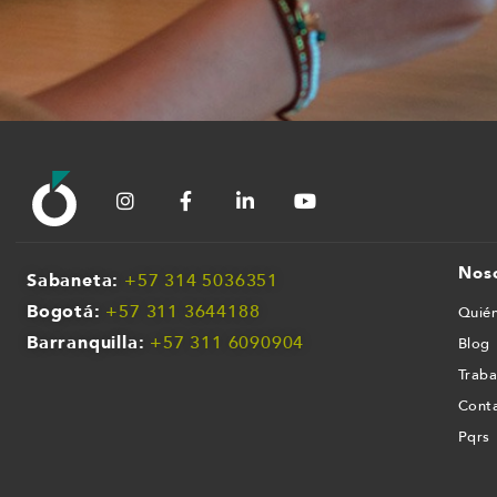
Nos
Sabaneta:
+57 314 5036351
Bogotá:
+57 311 3644188
Quié
Barranquilla:
+57 311 609090
4
Blog
Traba
Cont
Pqrs