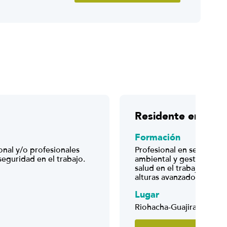
Residente en SST,
Formación
onal y/o profesionales
Profesional en seguridad 
seguridad en el trabajo.
ambiental y gestión socia
salud en el trabajo. Impo
alturas avanzado vigente
Lugar
Riohacha-Guajira