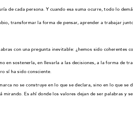
duría de cada persona. Y cuando esa suma ocurre, todo lo demá
mbio, transformar la forma de pensar, aprender a trabajar junt
labras con una pregunta inevitable: ¿hemos sido coherentes c
o en sostenerla, en llevarla a las decisiones, a la forma de tr
ro sí ha sido consciente.
rca no se construye en lo que se declara, sino en lo que se de
á mirando. Es ahí donde los valores dejan de ser palabras y se