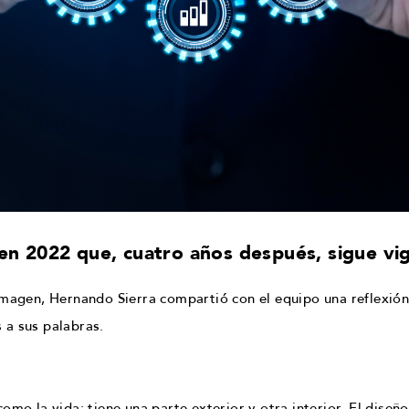
en 2022 que, cuatro años después, sigue vi
imagen, Hernando Sierra compartió con el equipo una reflexión 
 a sus palabras.
mo la vida: tiene una parte exterior y otra interior. El diseño 