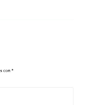
os con
*