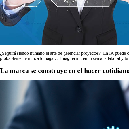
¿Seguirá siendo humano el arte de gerenciar proyectos? La IA puede c
probablemente nunca lo haga… Imagina iniciar tu semana laboral y tu as
La marca se construye en el hacer cotidian