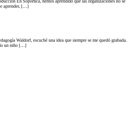
troducción En Sopórtica, hemos aprendido que las organizaciones no se
de aprender, […]
 pedagogía Waldorf, escuché una idea que siempre se me quedó grabada.
ndo un niño […]